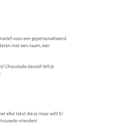
rnatief voor een gepersonaliseerd
etteren met een naam, een
? Chocolade sleutel! Wil je
.
 elke tekst die je maar wilt! Er
getrouwde vrienden!