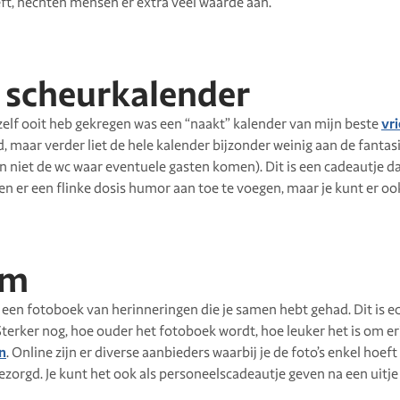
eft, hechten mensen er extra veel waarde aan.
 scheurkalender
 zelf ooit heb gekregen was een “naakt” kalender van mijn beste
vr
 maar verder liet de hele kalender bijzonder weinig aan de fantas
en niet de wc waar eventuele gasten komen). Dit is een cadeautje d
n er een flinke dosis humor aan toe te voegen, maar je kunt er oo
um
n een fotoboek van herinneringen die je samen hebt gehad. Dit is e
 Sterker nog, hoe ouder het fotoboek wordt, hoe leuker het is om eri
n
. Online zijn er diverse aanbieders waarbij je de foto’s enkel hoef
ezorgd. Je kunt het ook als personeelscadeautje geven na een uitje