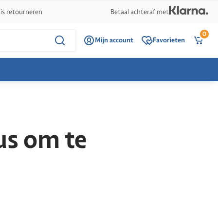
is retourneren
Betaal achteraf met
0
Mijn account
Favorieten
us om te