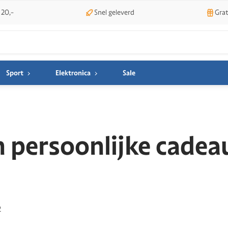
 20,-
Snel geleverd
Grat
Sport
Elektronica
Sale
n persoonlijke cadea
2