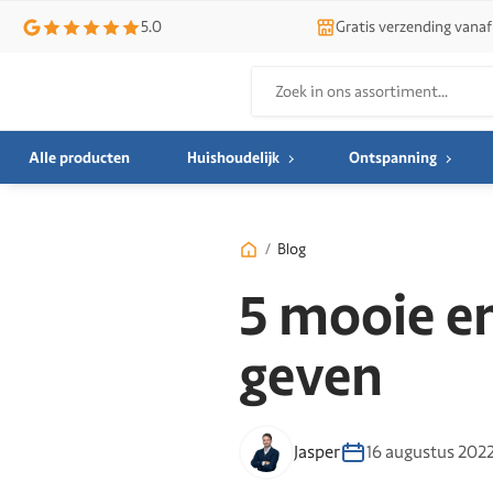
5.0
Gratis verzending vanaf
Zoeken
naar:
Alle producten
Huishoudelijk
Ontspanning
/
Blog
5 mooie e
geven
Jasper
16 augustus 202