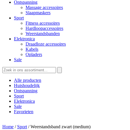
Ontspanning
Massage accessoires
Slaapmaskers
Sport
Fitness accessoires
Hardloopaccessoires
Weerstandsbanden
Elektronica
Draadloze accessoires
Kabels
Opladers
Sale
Zoeken
naar:
Alle producten
Huishoudelijk
Ontspanning
Sport
Elektronica
Sale
Favorieten
Home
/
Sport
/ Weerstandsband zwart (medium)